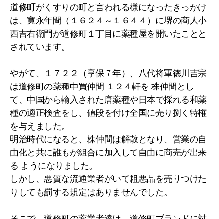
道修町がくすりの町と言われる様になったきっかけ
は、寛永年間（１６２４～１６４４）に堺の商人小
西吉右衛門が道修町１丁目に薬種屋を開いたことと
されています。
やがて、１７２２（享保７年）、八代将軍徳川吉宗
は道修町の薬種中買仲間 １２４軒を 株仲間とし
て、中国から輸入された唐薬種や日本で採れる和薬
種の適正検査をし、値段を付け全国に売り捌く特権
を与えました。
明治時代になると、株仲間は解散となり、営業の自
由化と共に誰もが組合に加入して自由に商売が出来
る ようになりました。
しかし、悪質な流通業者がいて粗悪品を売りつけた
りしても罰する規定はありませんでした。
そこで、道修町の薬業者達は、道修町ブランドに対