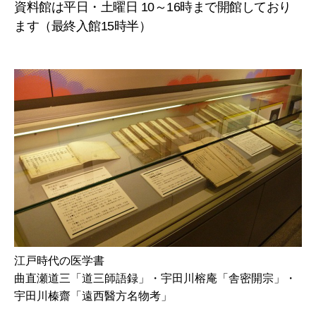
資料館は平日・土曜日 10～16時まで開館しており
ます（最終入館15時半）
江戸時代の医学書
曲直瀬道三「道三師語録」・宇田川榕庵「舎密開宗」・
宇田川榛齋「遠西醫方名物考」