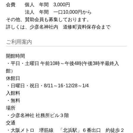
会費 個人 年間 3,000円
法人 年間 一口10,000円から
その他、賛助会員も募集しております。
詳しくは、少彦名神社内 道修町資料保存会まで
ご利用案内
開館時間
・平日・土曜日 午前10時～午後4時(午後3時半最終入
館）
休館日
・日曜日・祝日・8/11～16･12/28～1/4
入館料
・無料
場所
・少彦名神社 社務所ビル３階
交通
・大阪メトロ 堺筋線 「北浜駅」６番出口 約徒歩２