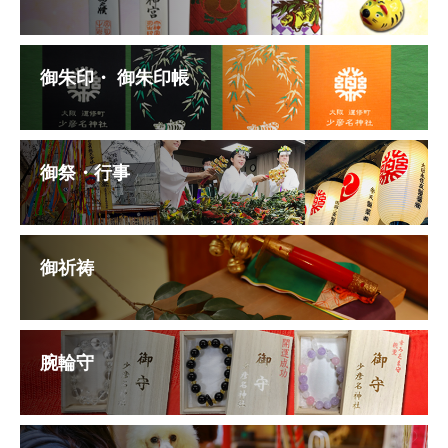
御朱印・ 御朱印帳
御祭・行事
御祈祷
腕輪守