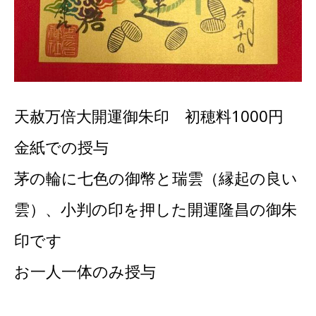
天赦万倍大開運御朱印 初穂料1000円
金紙での授与
茅の輪に七色の御幣と瑞雲（縁起の良い
雲）、小判の印を押した開運隆昌の御朱
印です
お一人一体のみ授与