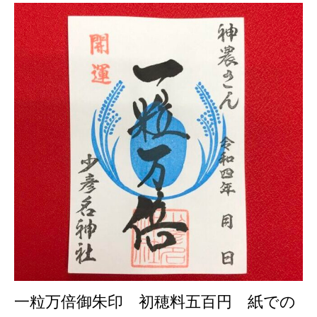
一粒万倍御朱印 初穂料五百円 紙での