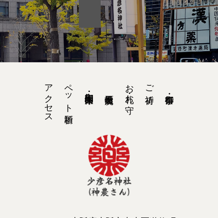
アクセス
ペット祈願
お札・お守
ご祈祷
御朱印・ 御朱印帳