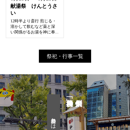
献湯祭 けんとうさ
い
12時半より斎行 煎じる・
溶かして飲むなど薬と深
い関係がるお湯を神に奉...
祭祀・行事一覧
神農祭とは